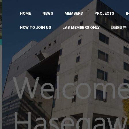
HOME
NEWS
MEMBERS
PROJECTS
I
HOW TO JOIN US
LAB MEMBERS ONLY
講義資料