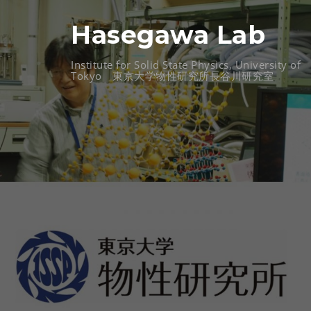
//�t�@�r�R��
Hasegawa Lab
Institute for Solid State Physics, University of
Tokyo 東京大学物性研究所長谷川研究室
コ
ン
テ
ン
ツ
へ
ス
キ
ッ
プ