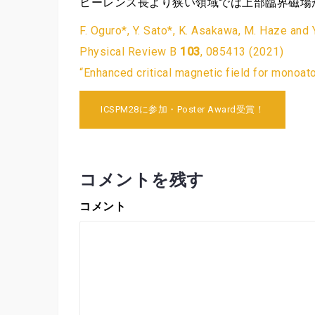
ヒーレンス長より狭い領域では上部臨界磁場
F. Oguro*, Y. Sato*, K. Asakawa, M. Haze and 
Physical Review B
103
, 085413 (2021)
“Enhanced critical magnetic field for monoa
投
ICSPM28に参加・Poster Award受賞！
稿
ナ
ビ
コメントを残す
ゲ
コメント
ー
シ
ョ
ン