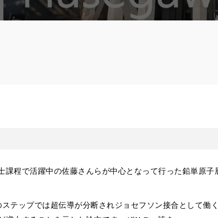
課程で活躍中の佐藤さんらが中心となって行った鉛単原子層薄膜
膜のステップでは超伝導が分断されジョセフソン接合として働