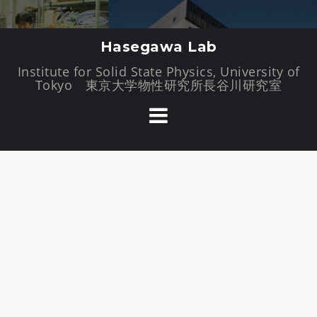
//�t�@�r�R��
コ
Hasegawa Lab
ン
Institute for Solid State Physics, University of
テ
Tokyo 東京大学物性研究所長谷川研究室
ン
ツ
へ
ス
キ
ッ
プ