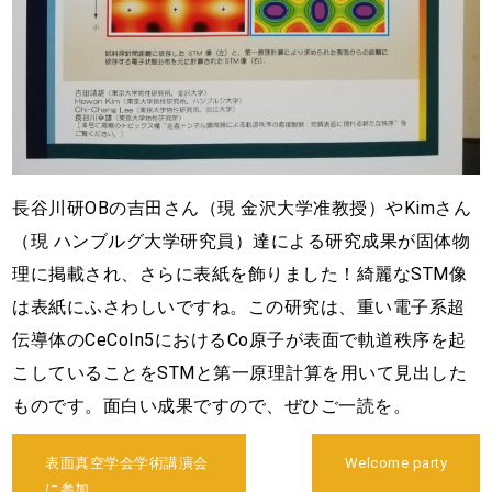
長谷川研OBの吉田さん（現 金沢大学准教授）やKimさん
（現 ハンブルグ大学研究員）達による研究成果が固体物
理に掲載され、さらに表紙を飾りました！綺麗なSTM像
は表紙にふさわしいですね。この研究は、重い電子系超
伝導体のCeCoIn5におけるCo原子が表面で軌道秩序を起
こしていることをSTMと第一原理計算を用いて見出した
ものです。面白い成果ですので、ぜひご一読を。
投
表面真空学会学術講演会
Welcome party
稿
に参加