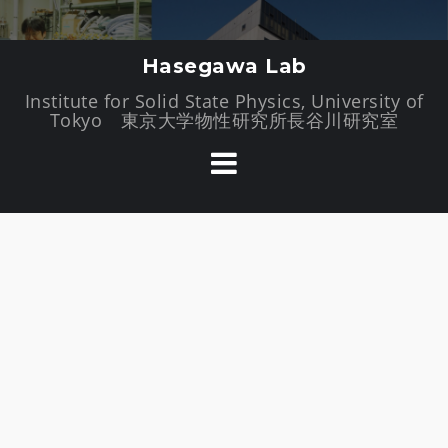
//�t�@�r�R��
コ
Hasegawa Lab
ン
Institute for Solid State Physics, University of
テ
Tokyo 東京大学物性研究所長谷川研究室
ン
ツ
へ
ス
キ
ッ
プ