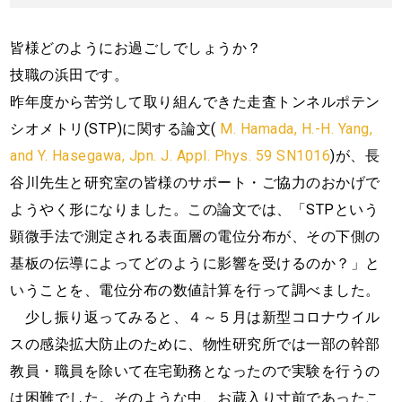
皆様どのようにお過ごしでしょうか？
技職の浜田です。
昨年度から苦労して取り組んできた走査トンネルポテン
シオメトリ(STP)に関する論文(
M. Hamada, H.-H. Yang,
and Y. Hasegawa, Jpn. J. Appl. Phys. 59 SN1016
)が、長
谷川先生と研究室の皆様のサポート・ご協力のおかげで
ようやく形になりました。この論文では、「STPという
顕微手法で測定される表面層の電位分布が、その下側の
基板の伝導によってどのように影響を受けるのか？」と
いうことを、電位分布の数値計算を行って調べました。
少し振り返ってみると、４～５月は新型コロナウイル
スの感染拡大防止のために、物性研究所では一部の幹部
教員・職員を除いて在宅勤務となったので実験を行うの
は困難でした。そのような中、お蔵入り寸前であったこ