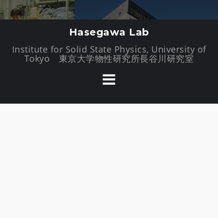
//�t�@�r�R��
コ
Hasegawa Lab
ン
Institute for Solid State Physics, University of
テ
Tokyo 東京大学物性研究所長谷川研究室
ン
ツ
へ
ス
キ
ッ
プ