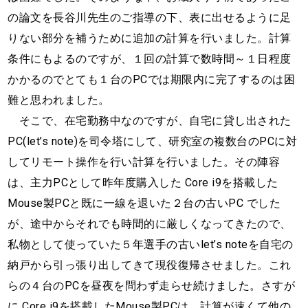
の論文を長谷川先生のご指導の下、表に出せるように足
りない部分を補うために追加の計算を行いました。計算
条件にもよるのですが、１回の計算で数時間～１日程度
かかるのでとても１台のPCでは期限内に完了するのは困
難と思われました。
そこで、在宅勤務中なのですが、自宅に貸し出された
PC(let’s note)を司令塔にして、研究室の複数台のPCに対
してリモート操作を行い計算を行いました。その陣容
は、主力PCとして昨年度購入した Core i9を搭載した
Mouse製PCと既に一線を退いた２台の古いPC でした
が、途中からそれでも時間的に厳しくなってきたので、
私物として使っていた５年選手の古いlet’s noteを自宅の
納戸から引っ張り出してきて現役復帰させました。これ
らの４台のPCを昼夜を問わず走らせ続けました。さすが
に Core i9を搭載したMouse製PCは、計算が速くて他の