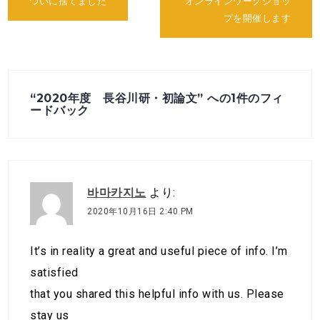
投
ついに捨てました
オンラインワークショッ
稿
プを開催します
ナ
ビ
ゲ
ー
シ
ョ
“
2020年度 長谷川研・初論文
” への1件のフィ
ン
ードバック
바마카지노
より:
2020年10月16日 2:40 PM
It’s in reality a great and useful piece of info. I’m
satisfied
that you shared this helpful info with us. Please
stay us